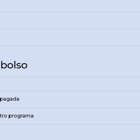
mbolso
e pagada
otro programa