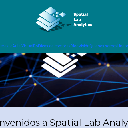
leres
Aula Virtual
Políticas de compras
Blog
Visión
Quiénes somos
Únete
nvenidos a Spatial Lab Analy